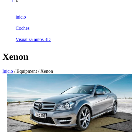
0
inicio
Coches
Visualiza autos 3D
Xenon
Inicio
/ Equipment / Xenon