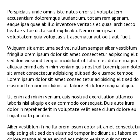
Perspiciatis unde omnis iste natus error sit voluptatem
accusantium doloremque laudantium, totam rem aperiam,
eaque ipsa quae ab illo inventore veritatis et quasi architecto
beatae vitae dicta sunt explicabo. Nemo enim ipsam
voluptatem quia voluptas sit aspernatur aut odit aut fugit.
Wliquam sit amet urna sed vel nullam semper aiber vestiblum
fringilla orem ipsum dolor sit amet consectetur adipisc ing elit
sed don eiusmod tempor incididunt ut labore et dolore magna
aliquaa enimd ads minim veniam quis nostrud Lorem ipsum dolo
sit amet consectetur adipisicing elit sed do eiusmod tempor.
Lorem ipsum dolor sit amet consec tetur adipisicing elit sed do
eiusmod tempor incididunt ut labore et dolore magna aliqua.
Ut enim ad minim veniam, quis nostrud exercitation ullamco
laboris nisi aliquip ex ea commodo consequat. Duis aute irure
dolor in reprehenderit in voluptate velit esse cillum dolore eu
fugiat nulla pariatur.
Aiber vestiblum fringilla orem ipsum dolor sit amet consectetu
adipisc ing elit sed don eiusmod tempor incididunt ut labore et
dolore magna aliquaa enimd ads minim veniam quis nostrud