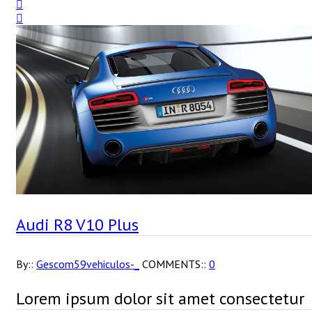
Audi R8 V10 Plus
By::
Gescom59vehiculos-_
COMMENTS::
0
Lorem ipsum dolor sit amet consectetur