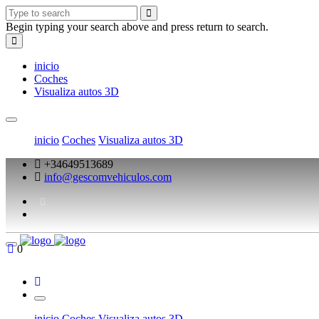
Begin typing your search above and press return to search.
inicio
Coches
Visualiza autos 3D
inicio
Coches
Visualiza autos 3D
+34649513689
info@gescomvehiculos.com
0
inicio
Coches
Visualiza autos 3D