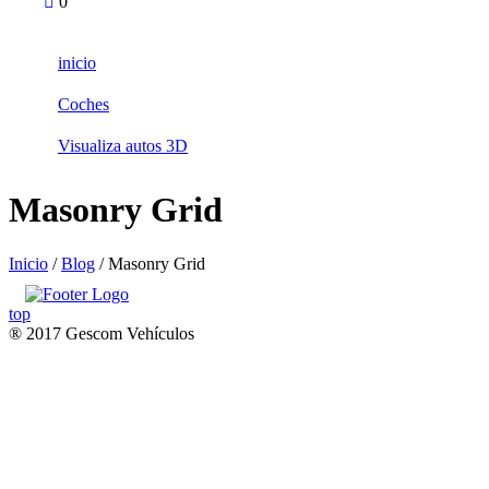
0
inicio
Coches
Visualiza autos 3D
Masonry Grid
Inicio
/
Blog
/ Masonry Grid
top
® 2017 Gescom Vehículos