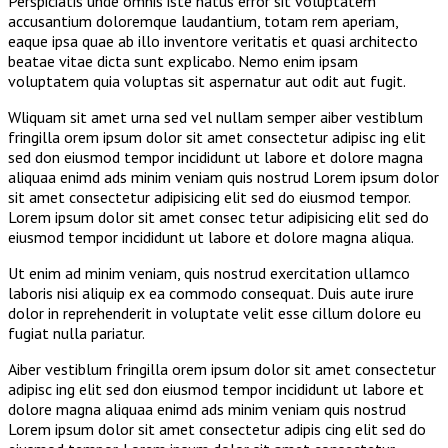
Perspiciatis unde omnis iste natus error sit voluptatem
accusantium doloremque laudantium, totam rem aperiam,
eaque ipsa quae ab illo inventore veritatis et quasi architecto
beatae vitae dicta sunt explicabo. Nemo enim ipsam
voluptatem quia voluptas sit aspernatur aut odit aut fugit.
Wliquam sit amet urna sed vel nullam semper aiber vestiblum
fringilla orem ipsum dolor sit amet consectetur adipisc ing elit
sed don eiusmod tempor incididunt ut labore et dolore magna
aliquaa enimd ads minim veniam quis nostrud Lorem ipsum dolor
sit amet consectetur adipisicing elit sed do eiusmod tempor.
Lorem ipsum dolor sit amet consec tetur adipisicing elit sed do
eiusmod tempor incididunt ut labore et dolore magna aliqua.
Ut enim ad minim veniam, quis nostrud exercitation ullamco
laboris nisi aliquip ex ea commodo consequat. Duis aute irure
dolor in reprehenderit in voluptate velit esse cillum dolore eu
fugiat nulla pariatur.
Aiber vestiblum fringilla orem ipsum dolor sit amet consectetur
adipisc ing elit sed don eiusmod tempor incididunt ut labore et
dolore magna aliquaa enimd ads minim veniam quis nostrud
Lorem ipsum dolor sit amet consectetur adipis cing elit sed do