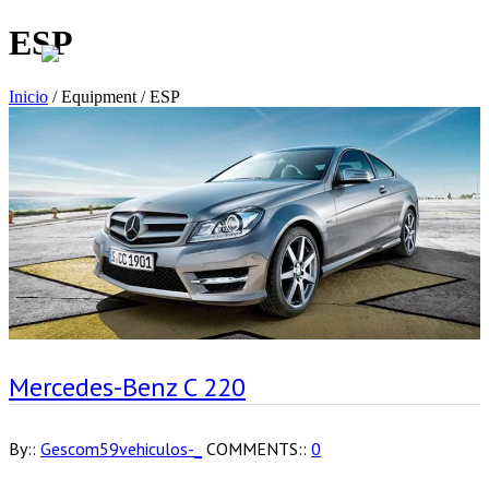
ESP
Inicio
/ Equipment / ESP
Mercedes-Benz C 220
By::
Gescom59vehiculos-_
COMMENTS::
0